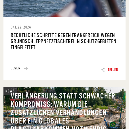
OKT. 22, 2024
RECHTLICHE SCHRITTE GEGEN FRANKFREICH WEGEN
GRUNDSCHLEPPNETZFISCHEREI IN SCHUTZGEBIETEN
EINGELEITET
LESEN
TEILEN
DEZ. 03, 2024
NEWS
VERLÄNGERUNG STATT SCHWACHER
KOMPROMISS: WARUM DIE
ZUSÄTZLICHEN VERHANDLUNGEN
ÜBER EIN GLOBALES