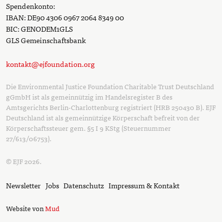
Spendenkonto:
IBAN: DE90 4306 0967 2064 8349 00
BIC: GENODEM1GLS
GLS Gemeinschaftsbank
kontakt@ejfoundation.org
Die Environmental Justice Foundation Charitable Trust Deutschland
gGmbH ist als gemeinnützig im Handelsregister B des
Amtsgerichts Berlin-Charlottenburg registriert (HRB 250430 B). EJF
Deutschland ist als gemeinnützige Körperschaft befreit von der
Körperschaftssteuer gem. §5 I 9 KStg (Steuernummer
27/613/06753).
© EJF 2026.
Newsletter
Jobs
Datenschutz
Impressum & Kontakt
Website von
Mud