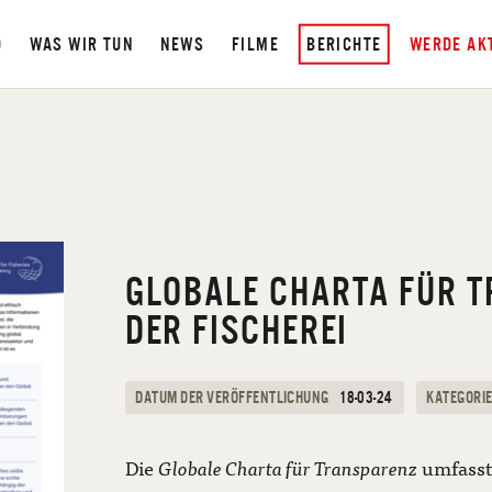
D
WAS WIR TUN
NEWS
FILME
BERICHTE
WERDE AK
GLOBALE CHARTA FÜR T
DER FISCHEREI
DATUM DER VERÖFFENTLICHUNG
18-03-24
KATEGORI
Die
Globale Charta für Transparenz
umfasst