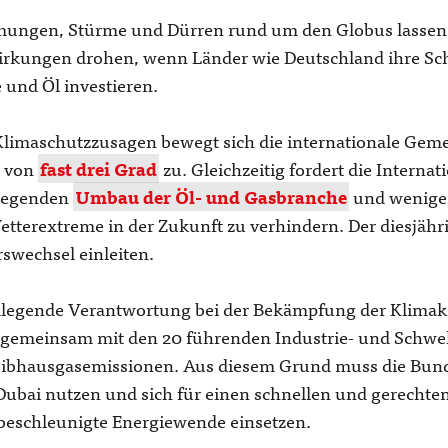
ngen, Stürme und Dürren rund um den Globus lassen 
rkungen drohen, wenn Länder wie Deutschland ihre Sc
 und Öl investieren.
 Klimaschutzzusagen bewegt sich die internationale Geme
g von
fast drei Grad
zu. Gleichzeitig fordert die Interna
dlegenden
Umbau der Öl- und Gasbranche
und weniger 
tterextreme in der Zukunft zu verhindern. Der diesjäh
swechsel einleiten.
dlegende Verantwortung bei der Bekämpfung der Klimakr
 gemeinsam mit den 20 führenden Industrie- und Schwe
eibhausgasemissionen. Aus diesem Grund muss die Bund
Dubai nutzen und sich für einen schnellen und gerechten
 beschleunigte Energiewende einsetzen.