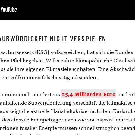
AUBWÜRDIGKEIT NICHT VERSPIELEN
maschutzgesetz (KSG) aufzuweichen, hat sich die Bundes
en Pfad begeben. Will sie ihre klimapolitische Glaubwür
ss sie ihre eigenen Klimaziele einhalten. Eine Abschwä
 ein vollkommen falsches Signal senden.
ich immer noch mindestens
25,4 Milliarden Euro
an deut
e anhaltende Subventionierung verschärft die Klimakrise 
s zeigt die aktuelle Haushaltskrise nach dem Karlsruher
, dass fossile Energieträger nach wie vor massiv indirek
entionen fossiler Energie müssen schnellstmöglich beend