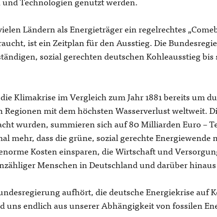
 und Technologien genutzt werden.
 vielen Ländern als Energieträger ein regelrechtes „Comeb
aucht, ist ein Zeitplan für den Ausstieg. Die Bundesregie
tändigen, sozial gerechten deutschen Kohleausstieg bis
die Klimakrise im Vergleich zum Jahr 1881 bereits um du
 Regionen mit dem höchsten Wasserverlust weltweit. Die
cht wurden, summieren sich auf 80 Milliarden Euro – T
al mehr, dass die grüne, sozial gerechte Energiewende 
enorme Kosten einsparen, die Wirtschaft und Versorgun
 unzähliger Menschen in Deutschland und darüber hinaus
e Bundesregierung aufhört, die deutsche Energiekrise auf
d uns endlich aus unserer Abhängigkeit von fossilen Ene