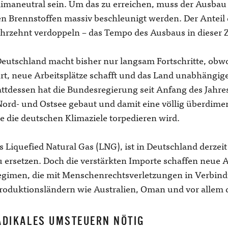
klimaneutral sein. Um das zu erreichen, muss der Ausba
len Brennstoffen massiv beschleunigt werden. Der Antei
ahrzehnt verdoppeln – das Tempo des Ausbaus in dieser Z
utschland macht bisher nur langsam Fortschritte, obwohl 
t, neue Arbeitsplätze schafft und das Land unabhängige
ttdessen hat die Bundesregierung seit Anfang des Jahre
ord- und Ostsee gebaut und damit eine völlig überdimens
ie die deutschen Klimaziele torpedieren wird.
s Liquefied Natural Gas (LNG), ist in Deutschland derzeit
u ersetzen. Doch die verstärkten Importe schaffen neue 
egimen, die mit Menschenrechtsverletzungen in Verbind
roduktionsländern wie Australien, Oman und vor allem 
ADIKALES UMSTEUERN NÖTIG