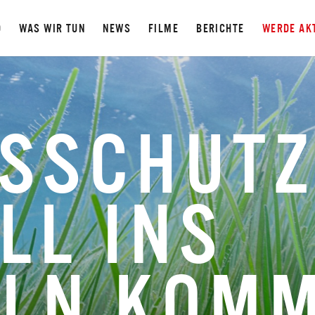
D
WAS WIR TUN
NEWS
FILME
BERICHTE
WERDE AK
SSCHUTZ
LL INS
ELN KOM