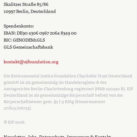
Skalitzer Straße 85/86
10997 Berlin, Deutschland
Spendenkonto:
IBAN: DE90 4306 0967 2064 8349 00
BIC: GENODEM1GLS
GLS Gemeinschaftsbank
kontakt@ejfoundation.org
Die Environmental Justice Foundation Charitable Trust Deutschland
gGmbH ist als gemeinnützig im Handelsregister B des
Amtsgerichts Berlin-Charlottenburg registriert (HRB 250430 B). EJF
Deutschland ist als gemeinnützige Körperschaft befreit von der
Körperschaftssteuer gem. §5 I 9 KStg (Steuernummer
27/613/06753).
© EJF 2026.
Newsletter
Jobs
Datenschutz
Impressum & Kontakt