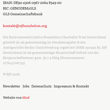
IBAN: DE90 4306 0967 2064 8349 00
BIC: GENODEM1GLS
GLS Gemeinschaftsbank
kontakt@ejfoundation.org
Die Environmental Justice Foundation Charitable Trust Deutschland
gGmbH ist als gemeinnützig im Handelsregister B des
Amtsgerichts Berlin-Charlottenburg registriert (HRB 250430 B). EJF
Deutschland ist als gemeinnützige Körperschaft befreit von der
Körperschaftssteuer gem. §5 I 9 KStg (Steuernummer
27/613/06753).
© EJF 2026.
Newsletter
Jobs
Datenschutz
Impressum & Kontakt
Website von
Mud