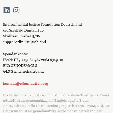
Environmental Justice Foundation Deutschland
c/o Spielfeld Digital Hub
Skalitzer Straße 85/86
10997 Berlin, Deutschland
Spendenkonto:
IBAN: DE90 4306 0967 2064 8349 00
BIC: GENODEM1GLS
GLS Gemeinschaftsbank
kontakt@ejfoundation.org
Die Environmental Justice Foundation Charitable Trust Deutschland
gGmbH ist als gemeinnützig im Handelsregister B des
Amtsgerichts Berlin-Charlottenburg registriert (HRB 250430 B). EJF
Deutschland ist als gemeinnützige Körperschaft befreit von der