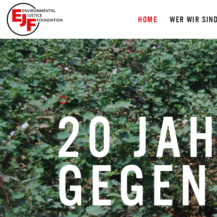
HOME
WER WIR SIN
20 JA
GEGEN