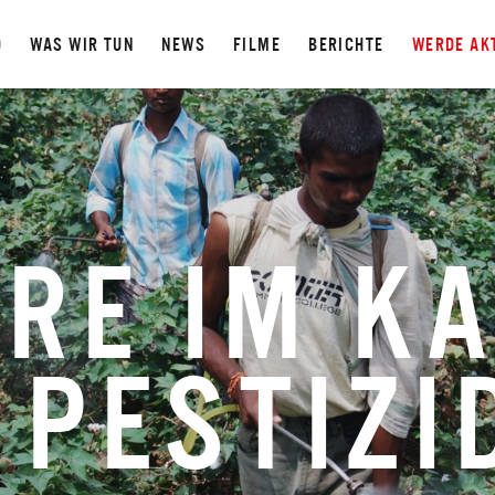
D
WAS WIR TUN
NEWS
FILME
BERICHTE
WERDE AK
HRE IM K
 PESTIZI