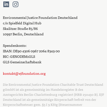
Environmental Justice Foundation Deutschland
c/o Spielfeld Digital Hub
Skalitzer Straße 85/86
10997 Berlin, Deutschland
Spendenkonto:
IBAN: DE90 4306 0967 2064 8349 00
BIC: GENODEM1GLS
GLS Gemeinschaftsbank
kontakt@ejfoundation.org
Die Environmental Justice Foundation Charitable Trust Deutschland
gGmbH ist als gemeinnützig im Handelsregister B des
Amtsgerichts Berlin-Charlottenburg registriert (HRB 250430 B). EJF
Deutschland ist als gemeinnützige Körperschaft befreit von der
Körperschaftssteuer gem. §5 I 9 KStg (Steuernummer