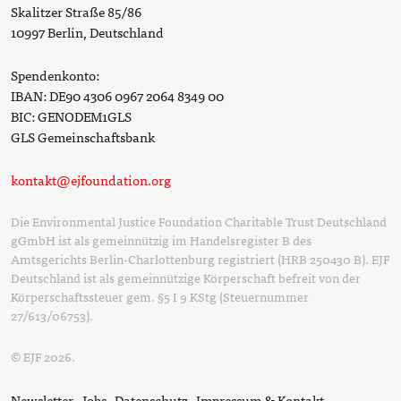
Skalitzer Straße 85/86
10997 Berlin, Deutschland
Spendenkonto:
IBAN: DE90 4306 0967 2064 8349 00
BIC: GENODEM1GLS
GLS Gemeinschaftsbank
kontakt@ejfoundation.org
Die Environmental Justice Foundation Charitable Trust Deutschland
gGmbH ist als gemeinnützig im Handelsregister B des
Amtsgerichts Berlin-Charlottenburg registriert (HRB 250430 B). EJF
Deutschland ist als gemeinnützige Körperschaft befreit von der
Körperschaftssteuer gem. §5 I 9 KStg (Steuernummer
27/613/06753).
© EJF 2026.
Newsletter
Jobs
Datenschutz
Impressum & Kontakt