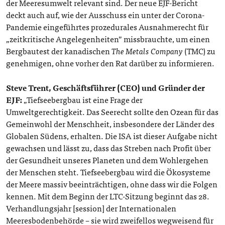
der Meeresumwelt relevant sind. Der neue EJF-Bericht
deckt auch auf, wie der Ausschuss ein unter der Corona-
Pandemie eingeführtes prozedurales Ausnahmerecht für
„zeitkritische Angelegenheiten” missbrauchte, um einen
Bergbautest der kanadischen
The Metals Company
(TMC) zu
genehmigen, ohne vorher den Rat darüber zu informieren.
Steve Trent, Geschäftsführer (CEO) und Gründer der
EJF:
„Tiefseebergbau ist eine Frage der
Umweltgerechtigkeit. Das Seerecht sollte den Ozean für das
Gemeinwohl der Menschheit, insbesondere der Länder des
Globalen Südens, erhalten. Die ISA ist dieser Aufgabe nicht
gewachsen und lässt zu, dass das Streben nach Profit über
der Gesundheit unseres Planeten und dem Wohlergehen
der Menschen steht. Tiefseebergbau wird die Ökosysteme
der Meere massiv beeinträchtigen, ohne dass wir die Folgen
kennen. Mit dem Beginn der LTC-Sitzung beginnt das 28.
Verhandlungsjahr [session] der Internationalen
Meeresbodenbehörde – sie wird zweifellos wegweisend für