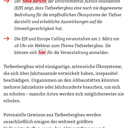
Der
neue Bericht
der Environmental Justice Foundation
(EJF) zeigt, dass Tiefseebergbau eine noch nie dagewesene
Bedrohung für die empfindlichen Ökosysteme der Tiefsee
darstellt und erhebliche Auswirkungen auf die
Umweltgerechtigkeit hat.
Die EJF und Europe Calling veranstalten am 7. März um
18 Uhr ein Webinar zum Thema Tiefseebergbau. Sie
können sich
hier
für die Veranstaltung anmelden.
Tiefseebergbau wird einzigartige, artenreiche Ökosysteme,
die sich über Jahrtausende entwickelt haben, irreparabel
beschädigen. Organismen an den Abbaustätten könnten
mehrere Jahrzehnte oder Jahrhunderte brauchen, um sich
zu erholen – manche Arten werden sich möglicherweise nie
erholen.
Potenzielle Gewinne aus Tiefseebergbau werden
ausschließlich einigen der weltweit größten