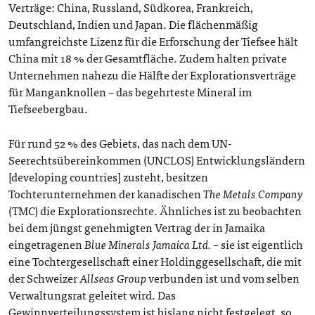
Verträge: China, Russland, Südkorea, Frankreich,
Deutschland, Indien und Japan. Die flächenmäßig
umfangreichste Lizenz für die Erforschung der Tiefsee hält
China mit 18 % der Gesamtfläche. Zudem halten private
Unternehmen nahezu die Hälfte der Explorationsverträge
für Manganknollen – das begehrteste Mineral im
Tiefseebergbau.
Für rund 52 % des Gebiets, das nach dem UN-
Seerechtsübereinkommen (UNCLOS) Entwicklungsländern
[developing countries] zusteht, besitzen
Tochterunternehmen der kanadischen
The Metals Company
(TMC) die Explorationsrechte. Ähnliches ist zu beobachten
bei dem jüngst genehmigten Vertrag der in Jamaika
eingetragenen
Blue Minerals Jamaica Ltd.
– sie ist eigentlich
eine Tochtergesellschaft einer Holdinggesellschaft, die mit
der Schweizer
Allseas Group
verbunden ist und vom selben
Verwaltungsrat geleitet wird. Das
Gewinnverteilungssystem ist bislang nicht festgelegt, so