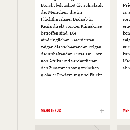
Bericht beleuchtet die Schicksale
Pri
der Menschen, die im
zu 
Flüchtlingslager Dadaab in
sor
Kenia direkt von der Klimakrise
erh
betroffen sind. Die
kön
eindringlichen Geschichten
zei
zeigen die verheerenden Folgen
wic
der anhaltenden Dürre am Horn
kan
von Afrika und verdeutlichen
Men
den Zusammenhang zwischen
abh
globaler Erwärmung und Flucht.
MEHR INFOS
MEH