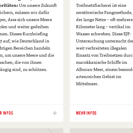
oritäten :
Um unsere Zukunft
Treibnetzfischerei ist eine
sichern, müssen wir dafür
zerstörerische Fangmethode,
gen, dass sich unsere Meere
der lange Netze – oft mehrere
olen und weiter gedeihen
Kilometer lang – vertikal im
nen. Dieses Kurzbriefing
Wasser schweben. Diese EJF-
gt auf, wie Deutschland in
Untersuchung untersucht de
htigen Bereichen handeln
weit verbreiteten illegalen
n, um unsere Meere und die
Einsatz von Treibnetzen dur
schen, die von ihnen
marokkanische Schiffe im
ängig sind, zu schützen.
Alboran-Meer, einem besond
artenreichen Gebiet im
Mittelmeer.
R INFOS
MEHR INFOS