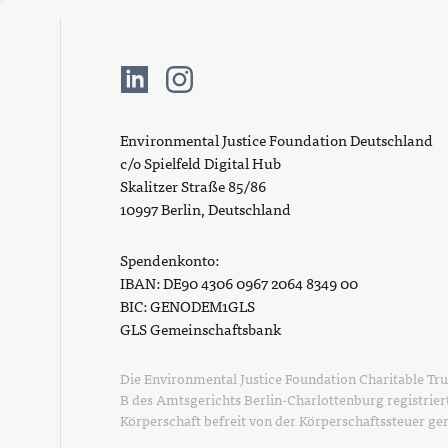
Environmental Justice Foundation Deutschland
c/o Spielfeld Digital Hub
Skalitzer Straße 85/86
10997 Berlin, Deutschland
Spendenkonto:
IBAN: DE90 4306 0967 2064 8349 00
BIC: GENODEM1GLS
GLS Gemeinschaftsbank
Die Environmental Justice Foundation Charitable Tr
B des Amtsgerichts Berlin-Charlottenburg registrier
Körperschaft befreit von der Körperschaftssteuer g