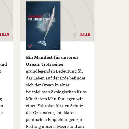
TEILEN
TEILEN
e
Ein Manifest für unseren
und
Ozean:
Trotz seiner
t
grundlegenden Bedeutung für
das Leben auf der Erde befindet
sich der Ozean in einer
beispiellosen ökologischen Krise.
g.
Mit diesem Manifest legen wir
on
einen Fahrplan für den Schutz
ne
des Ozeans vor, mit klaren
politischen Empfehlungen zur
Rettung unserer Meere und zur