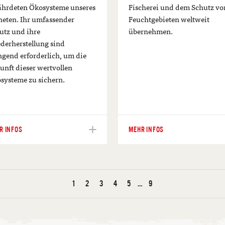
ährdeten Ökosysteme unseres
Fischerei und dem Schutz vo
neten. Ihr umfassender
Feuchtgebieten weltweit
utz und ihre
übernehmen.
derherstellung sind
ngend erforderlich, um die
unft dieser wertvollen
systeme zu sichern.
R INFOS
MEHR INFOS
1
2
3
4
5
…
9