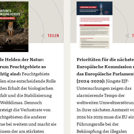
TEILEN
lle Helden der Natur:
Prioritäten für die nächst
um Feuchtgebiete so
Europäische Kommission 
htig sind:
Feuchtgebiete
das Europäische Parlamen
elen eine entscheidende Rolle
(2024-2029):
Jüngste EJF-
 den Erhalt der biologischen
Untersuchungen zeigen das
lfalt und die Stabilisierung
alarmierende Tempo der
 Weltklimas. Dennoch
weltweiten Umweltzerstörun
rsteigt die Verlustrate von
In ihrer nächsten Amtszeit v
chtgebieten die anderer
2024 bis 2029 muss die EU ei
me bei weitem und macht sie
Führungsrolle bei der
einem der am stärksten
Bekämpfung der illegalen