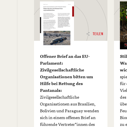
TEILEN
Offener Brief an das EU-
Sti
Parlament:
War
Zivilgesellschaftliche
wic
Organisationen bitten um
spi
Hilfe bei Rettung des
für
Pantanals:
Vie
Zivilgesellschaftliche
des
Organisationen aus Brasilien,
übe
Bolivien und Paraguay wenden
Feu
sich in einem offenen Brief an
Bio
führende Vertreter*innen des
zu 