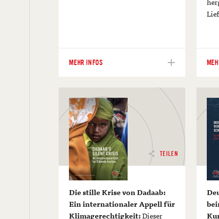
her
Lie
MEHR INFOS
MEH
TEILEN
Die stille Krise von Dadaab:
Deu
Ein internationaler Appell für
bei
Klimagerechtigkeit:
Dieser
Kur