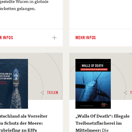
gestellte Waren in globale
ferketten gelangen.
R INFOS
MEHR INFOS
TEILEN
tschland als Vorreiter
„Walls Of Death“: Illegale
m Schutz der Meere:
Treibnetzfischerei im
zbriefing zu EJFs
Mittelmeer:
Die