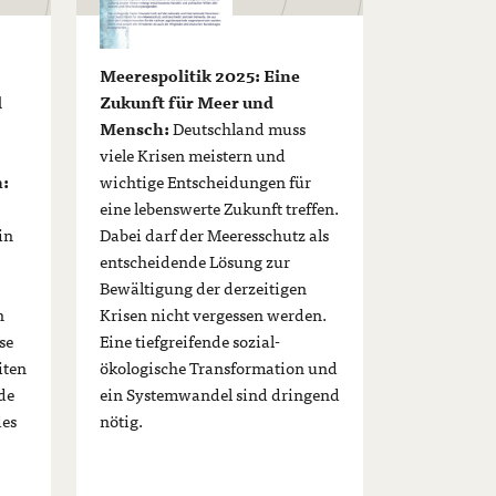
Meerespolitik 2025: Eine
d
Zukunft für Meer und
Mensch:
Deutschland muss
viele Krisen meistern und
n:
wichtige Entscheidungen für
eine lebenswerte Zukunft treffen.
in
Dabei darf der Meeresschutz als
entscheidende Lösung zur
Bewältigung der derzeitigen
n
Krisen nicht vergessen werden.
se
Eine tiefgreifende sozial-
iten
ökologische Transformation und
de
ein Systemwandel sind dringend
es
nötig.