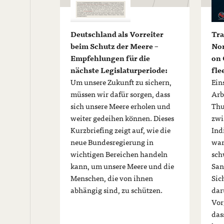
Deutschland als Vorreiter
Tra
beim Schutz der Meere –
Nor
Empfehlungen für die
on 
nächste Legislaturperiode:
fle
Um unsere Zukunft zu sichern,
Ein
müssen wir dafür sorgen, dass
Arb
sich unsere Meere erholen und
Thu
weiter gedeihen können. Dieses
zwi
Kurzbriefing zeigt auf, wie die
Ind
neue Bundesregierung in
war
wichtigen Bereichen handeln
sch
kann, um unsere Meere und die
San
Menschen, die von ihnen
Sic
abhängig sind, zu schützen.
dar
Vor
das