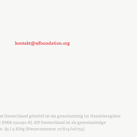
kontakt@ejfoundation.org
ust Deutschland gGmbH ist als gemeinnützig im Handelsregister
t (HRB 250430 B). EJF Deutschland ist als gemeinnützige
em. §5 I 9 KStg (Steuernummer 27/613/06753).