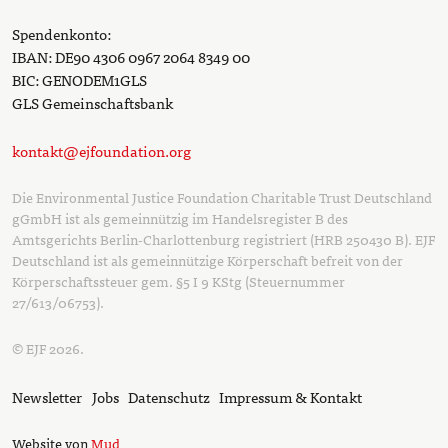
Spendenkonto:
IBAN: DE90 4306 0967 2064 8349 00
BIC: GENODEM1GLS
GLS Gemeinschaftsbank
kontakt@ejfoundation.org
Die Environmental Justice Foundation Charitable Trust Deutschland
gGmbH ist als gemeinnützig im Handelsregister B des
Amtsgerichts Berlin-Charlottenburg registriert (HRB 250430 B). EJF
Deutschland ist als gemeinnützige Körperschaft befreit von der
Körperschaftssteuer gem. §5 I 9 KStg (Steuernummer
27/613/06753).
© EJF 2026.
Newsletter
Jobs
Datenschutz
Impressum & Kontakt
Website von
Mud