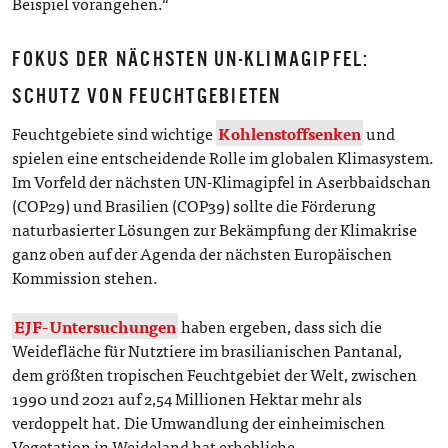
Beispiel vorangehen.“
FOKUS DER NÄCHSTEN UN-KLIMAGIPFEL:
SCHUTZ VON FEUCHTGEBIETEN
Feuchtgebiete sind wichtige
Kohlenstoffsenken
und
spielen eine entscheidende Rolle im globalen Klimasystem.
Im Vorfeld der nächsten UN-Klimagipfel in Aserbbaidschan
(COP29) und Brasilien (COP39) sollte die Förderung
naturbasierter Lösungen zur Bekämpfung der Klimakrise
ganz oben auf der Agenda der nächsten Europäischen
Kommission stehen.
EJF-Untersuchungen
haben ergeben, dass sich die
Weidefläche für Nutztiere im brasilianischen Pantanal,
dem größten tropischen Feuchtgebiet der Welt, zwischen
1990 und 2021 auf 2,54 Millionen Hektar mehr als
verdoppelt hat. Die Umwandlung der einheimischen
Vegetation in Weideland hat erhebliche