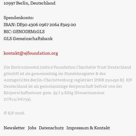
10997 Berlin, Deutschland
Spendenkonto:
IBAN: DE90 4306 0967 2064 8349 00
BIC: GENODEM1GLS
GLS Gemeinschaftsbank
kontakt@ejfoundation.org
Die Environmental Justice Foundation Charitable Trust Deutschland
gGmbH ist als gemeinnützig im Handelsregister B des
Amtsgerichts Berlin-Charlottenburg registriert (HRB 250430 B). EJF
Deutschland ist als gemeinnützige Körperschaft befreit von der
Körperschaftssteuer gem. §5 I 9 KStg (Steuernummer
27/613/06753).
© EJF 2026.
Newsletter
Jobs
Datenschutz
Impressum & Kontakt