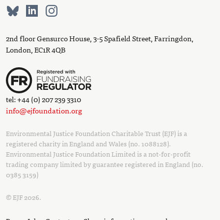
2nd floor Gensurco House, 3-5 Spafield Street, Farringdon,
London, EC1R 4QB
tel: +44 (0) 207 239 3310
info@ejfoundation.org
Environmental Justice Foundation Charitable Trust (EJF) is a
registered charity in England and Wales (no. 1088128).
Environmental Justice Foundation Limited is a not-for-profit
trading company limited by guarantee registered in England (no.
0385 3159)
© EJF 2026.