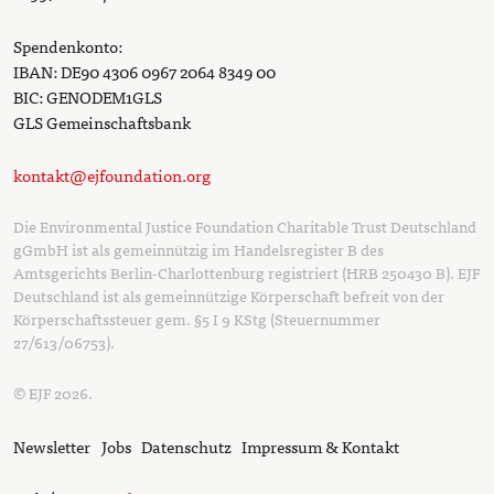
Spendenkonto:
IBAN: DE90 4306 0967 2064 8349 00
BIC: GENODEM1GLS
GLS Gemeinschaftsbank
kontakt@ejfoundation.org
Die Environmental Justice Foundation Charitable Trust Deutschland
gGmbH ist als gemeinnützig im Handelsregister B des
Amtsgerichts Berlin-Charlottenburg registriert (HRB 250430 B). EJF
Deutschland ist als gemeinnützige Körperschaft befreit von der
Körperschaftssteuer gem. §5 I 9 KStg (Steuernummer
27/613/06753).
© EJF 2026.
Newsletter
Jobs
Datenschutz
Impressum & Kontakt