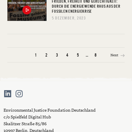
FRIEDEN, FREIHEIT UND GERECHTIGKEIT:
DURCH DIE ENERGIEWENDE RAUS AUS DER
FOSSILEN ENERGIEKRISE
5 DEZEMBER, 2023
Next
1
2
3
4
5
…
8
Environmental Justice Foundation Deutschland
c/o Spielfeld Digital Hub
Skalitzer Straße 85/86
10997 Berlin, Deutschland