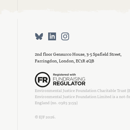
2nd floor Gensurco House, 3-5 Spafield Street,
Farringdon, London, EC1R 4QB
Environmental Justice Foundation Charitable Trust (EJ
Environmental Justice Foundation Limited is a not-fo
England (no. 0385 3159)
© EJF 2026.