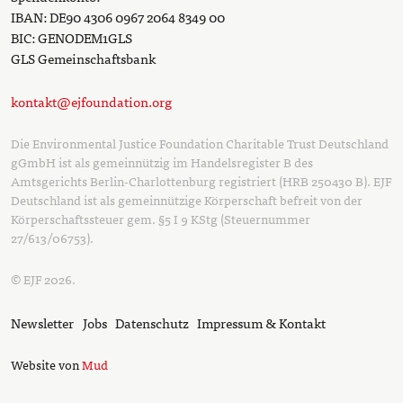
IBAN: DE90 4306 0967 2064 8349 00
BIC: GENODEM1GLS
GLS Gemeinschaftsbank
kontakt@ejfoundation.org
Die Environmental Justice Foundation Charitable Trust Deutschland
gGmbH ist als gemeinnützig im Handelsregister B des
Amtsgerichts Berlin-Charlottenburg registriert (HRB 250430 B). EJF
Deutschland ist als gemeinnützige Körperschaft befreit von der
Körperschaftssteuer gem. §5 I 9 KStg (Steuernummer
27/613/06753).
© EJF 2026.
Newsletter
Jobs
Datenschutz
Impressum & Kontakt
Website von
Mud