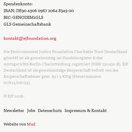
Spendenkonto:
IBAN: DE90 4306 0967 2064 8349 00
BIC: GENODEM1GLS
GLS Gemeinschaftsbank
kontakt@ejfoundation.org
Die Environmental Justice Foundation Charitable Trust Deutschland
gGmbH ist als gemeinnützig im Handelsregister B des
Amtsgerichts Berlin-Charlottenburg registriert (HRB 250430 B). EJF
Deutschland ist als gemeinnützige Körperschaft befreit von der
Körperschaftssteuer gem. §5 I 9 KStg (Steuernummer
27/613/06753).
© EJF 2026.
Newsletter
Jobs
Datenschutz
Impressum & Kontakt
Website von
Mud