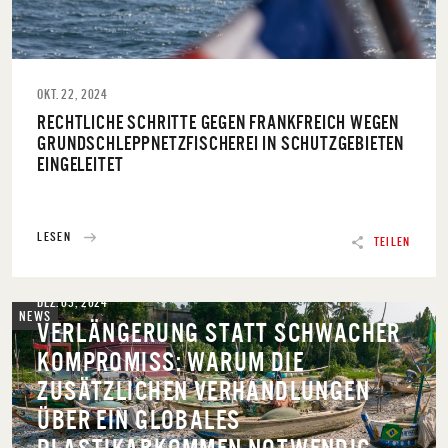
OKT. 22, 2024
RECHTLICHE SCHRITTE GEGEN FRANKFREICH WEGEN
GRUNDSCHLEPPNETZFISCHEREI IN SCHUTZGEBIETEN
EINGELEITET
LESEN
TEILEN
DEZ. 03, 2024
NEWS
VERLÄNGERUNG STATT SCHWACHER
KOMPROMISS: WARUM DIE
ZUSÄTZLICHEN VERHANDLUNGEN
ÜBER EIN GLOBALES