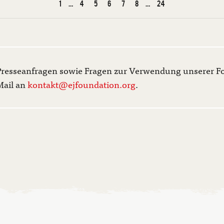
1
…
4
5
6
7
8
…
24
Presseanfragen sowie Fragen zur Verwendung unserer Fot
Mail an
kontakt@ejfoundation.org
.