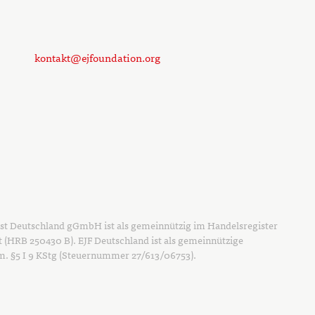
kontakt@ejfoundation.org
ust Deutschland gGmbH ist als gemeinnützig im Handelsregister
t (HRB 250430 B). EJF Deutschland ist als gemeinnützige
em. §5 I 9 KStg (Steuernummer 27/613/06753).