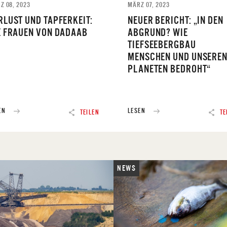
Z 08, 2023
MÄRZ 07, 2023
RLUST UND TAPFERKEIT:
NEUER BERICHT: „IN DEN
E FRAUEN VON DADAAB
ABGRUND? WIE
TIEFSEEBERGBAU
MENSCHEN UND UNSERE
PLANETEN BEDROHT“
EN
LESEN
TEILEN
TE
NEWS