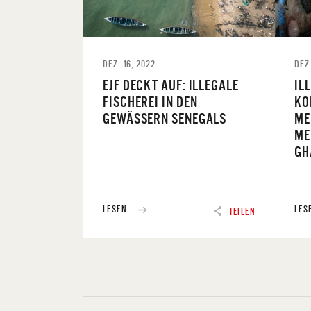
DEZ. 16, 2022
DEZ.
EJF DECKT AUF: ILLEGALE
IL
FISCHEREI IN DEN
KO
GEWÄSSERN SENEGALS
ME
ME
GH
LESEN
LES
TEILEN