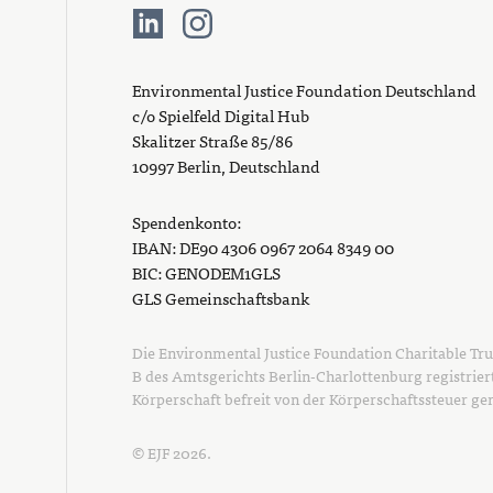
Environmental Justice Foundation Deutschland
c/o Spielfeld Digital Hub
Skalitzer Straße 85/86
10997 Berlin, Deutschland
Spendenkonto:
IBAN: DE90 4306 0967 2064 8349 00
BIC: GENODEM1GLS
GLS Gemeinschaftsbank
Die Environmental Justice Foundation Charitable Tr
B des Amtsgerichts Berlin-Charlottenburg registrier
Körperschaft befreit von der Körperschaftssteuer g
© EJF 2026.